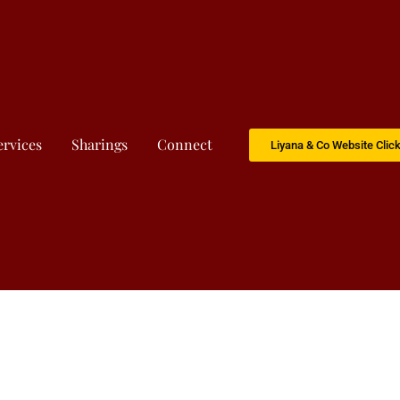
ervices
Sharings
Connect
Liyana & Co Website Clic