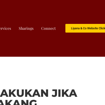
ervices
Sharings
Connect
Liyana & Co Website Clic
LAKUKAN JIKA
AKANG