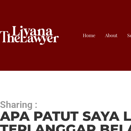
Home
About
S
Sharing :
APA PATUT SAYA 
TERLANGGAR BEL