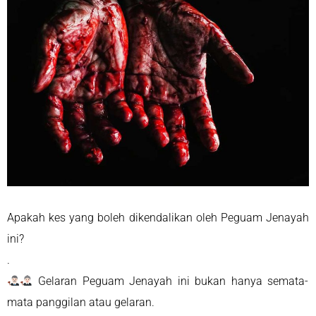
Apakah kes yang boleh dikendalikan oleh Peguam Jenayah
ini?
.
Gelaran Peguam Jenayah ini bukan hanya semata-
mata panggilan atau gelaran.