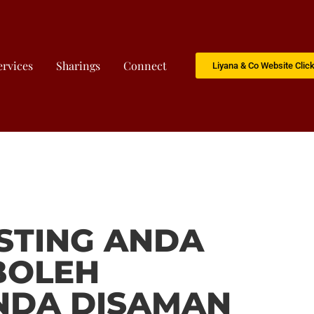
ervices
Sharings
Connect
Liyana & Co Website Clic
OSTING ANDA
 BOLEH
NDA DISAMAN