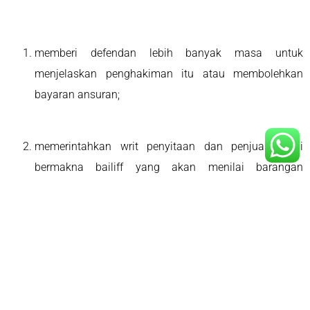
memberi defendan lebih banyak masa untuk
menjelaskan penghakiman itu atau membolehkan
bayaran ansuran;
memerintahkan writ penyitaan dan penjualan. Ini
bermakna bailiff yang akan menilai barangan
defendan, menyitanya dan lelong. Hasil lelongan
kemudiannya boleh digunakan untuk menampung
hutang; atau
perintah defendan untuk dipenjarakan. Jika defendan
tidak hadir di Mahkamah yang diarahkan, waran