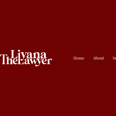
Home
About
S