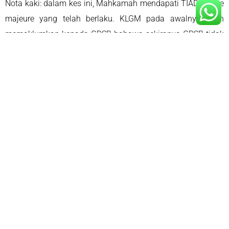
Nota kaki: dalam kes ini, Mahkamah mendapati TIADA force
majeure yang telah berlaku. KLGM pada awalnya telah
memaklumkan kepada GDSB bahawa sekiranya GDSB tidak
menurunkan harga abu soda sama dengan harga pembekal
murah yang lain, maka KLGM akan membelinya dengan
pembekal lain yang lebih murah.
Moga bermanfaat,
-Liyana the Lawyer-