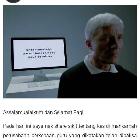
Assalamualaikum dan Selamat Pagi.
Pada hari ini saya nak share sikit tentang kes di mahkamah
perusahaan berkenaan guru yang dikatakan telah dipaksa