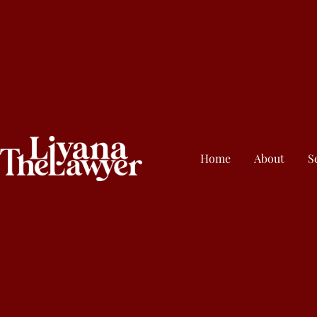
Home
About
S