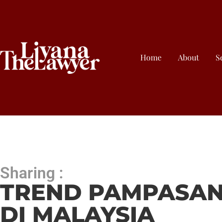
Home
About
S
Sharing :
TREND PAMPASAN
DI MALAYSIA