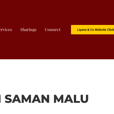
ervices
Sharings
Connect
Liyana & Co Website Clic
 SAMAN MALU